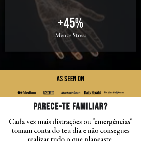
+45%
Menos Stress
As Seen On
Parece-te familiar?
Cada vez mais distrações ou "emergências"
tomam conta do teu dia e não consegues
realizar tudo o que planeaste.