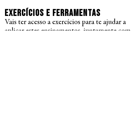
Exercícios e Ferramentas
Vais ter acesso a exercícios para te ajudar a
aplicar estes ensinamentos, juntamente com
modelos e ferramentas que podes usar
diariamente na tua jornada de performance.
Envia a tua candidatura